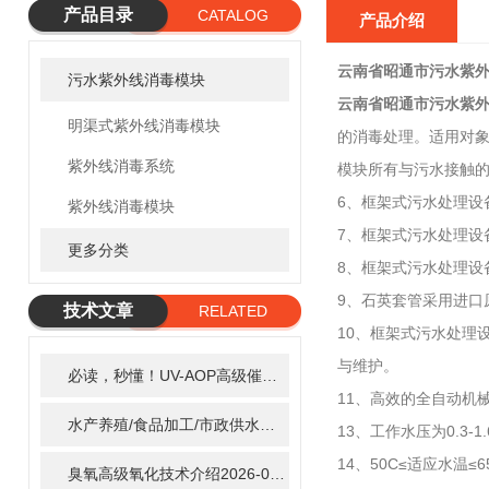
产品目录
CATALOG
产品介绍
云南省昭通市污水紫
污水紫外线消毒模块
云南省昭通市污水紫
明渠式紫外线消毒模块
的消毒处理。适用对
紫外线消毒系统
模块所有与污水接触的
6、框架式污水处理设
紫外线消毒模块
7、框架式污水处理设
更多分类
8、框架式污水处理
9、石英套管采用进口
技术文章
RELATED
10、框架式污水处理
ARTICLE
与维护。
必读，秒懂！UV-AOP高级催化氧化的核心作用机制详细拆解
2
11、高效的全自动机
水产养殖/食品加工/市政供水全适配：自清洗紫外线消毒器应用场景全解析
13、工作水压为0.3-1.
14、50C≤适应水温≤6
臭氧高级氧化技术介绍
2026-02-27