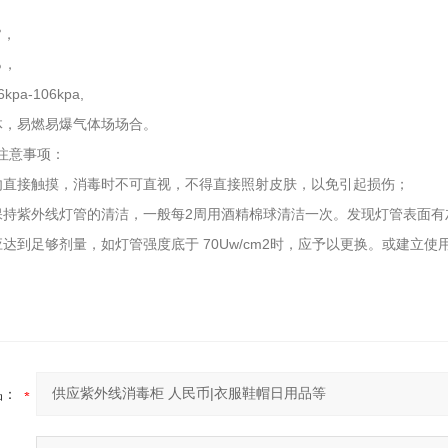
°，
1-17
％，
a-106kpa,
体，易燃易爆气体场场合。
注意事项：
勿直接触摸，消毒时不可直视，不得直接照射皮肤，以免引起损伤；
保持紫外线灯管的清洁，一般每2周用酒精棉球清洁一次。发现灯管表面有
达到足够剂量，如灯管强度底于 70Uw/cm2时，应予以更换。或建立使
品：