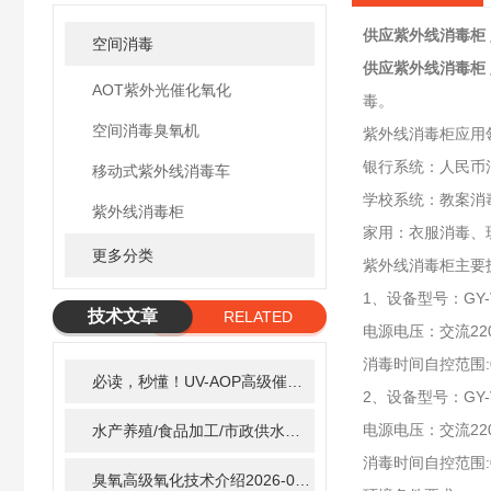
供应紫外线消毒柜
空间消毒
供应紫外线消毒柜
AOT紫外光催化氧化
毒。
空间消毒臭氧机
紫外线消毒柜应用
银行系统：人民币
移动式紫外线消毒车
学校系统：教案消
紫外线消毒柜
家用：衣服消毒、
更多分类
紫外线消毒柜主要
1、设备型号：GY
技术文章
RELATED
电源电压：交流22
ARTICLE
消毒时间自控范围:0
必读，秒懂！UV-AOP高级催化氧化的核心作用机制详细拆解
2、设备型号：GY-
电源电压：交流22
水产养殖/食品加工/市政供水全适配：自清洗紫外线消毒器应用场景全解析
消毒时间自控范围:0
臭氧高级氧化技术介绍
2026-02-27