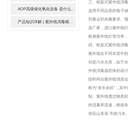
三、框架式紫外线消毒
AOP高级催化氧化设备 是什么？具体有那些应用？
2025-11-1
选用不同品质的电子
剂量达到杀菌要求。
产品知识详解 | 紫外线消毒模块
2024-01-16
器厂家，进口紫外线
检测紫外线灯管功率
四、框架式紫外线消
紫外线在不同水质中的
别是污水水质，由于
外线消毒器腔体的设
段时间后紫外线强度会
称为"杀生命区"，其中
制。紫外线透过物质的
的流量和流速，根据
供应山东省 市政污水