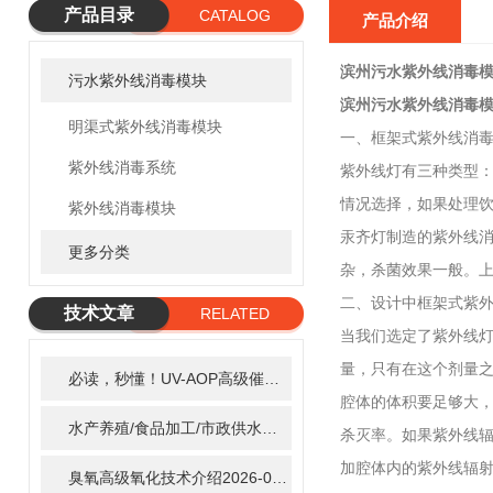
产品目录
CATALOG
产品介绍
滨州污水紫外线消毒模
污水紫外线消毒模块
滨州污水紫外线消毒模
明渠式紫外线消毒模块
一、框架式紫外线消
紫外线消毒系统
紫外线灯有三种类型：
情况选择，如果处理
紫外线消毒模块
汞齐灯制造的紫外线
更多分类
杂，杀菌效果一般。
二、设计中框架式紫
技术文章
RELATED
当我们选定了紫外线灯
ARTICLE
量，只有在这个剂量
必读，秒懂！UV-AOP高级催化氧化的核心作用机制详细拆解
2
腔体的体积要足够大，
水产养殖/食品加工/市政供水全适配：自清洗紫外线消毒器应用场景全解析
杀灭率。如果紫外线
加腔体内的紫外线辐
臭氧高级氧化技术介绍
2026-02-27