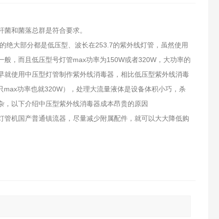
杆菌和菌落总群是符合要求。
绝大部分都是低压型、波长在253.7的紫外线灯管，虽然使用
，而且低压型号灯管max功率为150W或者320W，大功率的
早就使用中压型灯管制作紫外线消毒器，相比低压型紫外线消毒
管单只max功率也就320W），处理大流量液体是设备体积小巧，杀
杂，以下介绍中压型紫外线消毒器成本昂贵的原因
灯管机国产普通镇流器，尽量减少附属配件，就可以大大降低购