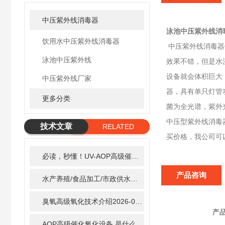
中压紫外线消毒器
泳池中压紫外线消
饮用水中压紫外线消毒器
中压紫外线消毒器
泳池中压紫外线
效果不错，但是水
设备就会体积巨大
中压紫外线厂家
器，具有单只灯管功
更多分类
菌为全光谱，紫外
中压型紫外线消毒
技术文章
RELATED
买价格，我公司可
ARTICLE
必读，秒懂！UV-AOP高级催化氧化的核心作用机制详细拆解
产品咨询
水产养殖/食品加工/市政供水全适配：自清洗紫外线消毒器应用场景全解析
臭氧高级氧化技术介绍
2026-02-27
产
AOP高级催化氧化设备 是什么？具体有那些应用？
2025-1