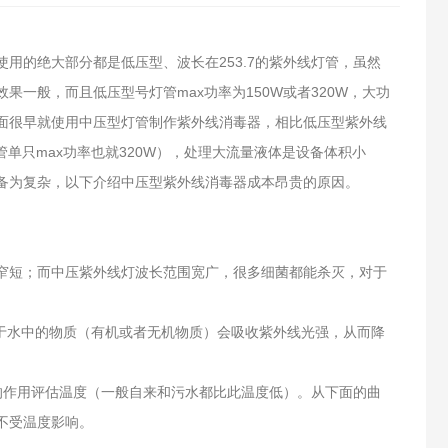
。
用的绝大部分都是低压型、波长在253.7的紫外线灯管，虽然
一般，而且低压型号灯管max功率为150W或者320W，大功
面很早就使用中压型灯管制作紫外线消毒器，相比低压型紫外线
型灯管单只max功率也就320W），处理大流量液体是设备体积小
备为复杂，以下介绍中压型紫外线消毒器成本昂贵的原因。
围窄短；而中压紫外线灯波长范围宽广，很多细菌都能杀灭，对于
于水中的物质（有机或者无机物质）会吸收紫外线光强，从而降
式的作用评估温度（一般自来和污水都比此温度低）。从下面的曲
不受温度影响。