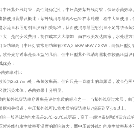
口中压紫外线灯管，高性能稳定性，中压高效紫外线灯管，保证杀菌效率
毒器使用背景及概述：紫外线消毒器现今已经在水处理工程中大量使用，使
是水流量和照射剂量没有相关标准，从而使消毒器照射剂量不足导致杀菌效果
巨大，是的安装费用，制作成本大大增加，而在欧美发达国家，水处理方
管功率高（中压灯管常用功率有2KW,3.5KW,5KW,7.3KW，而低压
，紫外光穿透率是低压型的几倍。但中压型紫外线消毒器制作较低压型设
线
优势：
杀菌效率对比
波长为253.7nm处，杀菌效率高。但它只是一直输出的单频谱，波长范
轻微污染水体，杀菌效果十分明显。
2026-07-03
水质的紫外线穿透率穿透率是评估水质的标准之一，当紫外线穿过水层，由
2026-06-26
根据相关报道，中压紫外线可以将水质的穿透率从7提高到至少9以上。
果影响一般游泳池的水温是26℃~28℃或更高，高于一般消毒剂和消毒方
压紫外线灯发生效率受温度的影响较大，而中压紫外线灯的发生效率基本
1-17