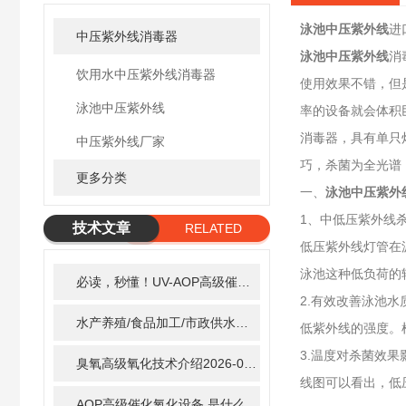
泳池中压紫外线
进
中压紫外线消毒器
泳池中压紫外线
消
饮用水中压紫外线消毒器
使用效果不错，但
泳池中压紫外线
率的设备就会体积
消毒器，具有单只灯
中压紫外线厂家
巧，杀菌为全光谱
更多分类
一、
泳池中压紫外
1、中低压紫外线
技术文章
RELATED
低压紫外线灯管在
ARTICLE
泳池这种低负荷的
必读，秒懂！UV-AOP高级催化氧化的核心作用机制详细拆解
2.有效改善泳池
水产养殖/食品加工/市政供水全适配：自清洗紫外线消毒器应用场景全解析
低紫外线的强度。
3.温度对杀菌效
臭氧高级氧化技术介绍
2026-02-27
线图可以看出，低
AOP高级催化氧化设备 是什么？具体有那些应用？
2025-1