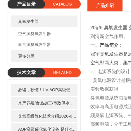
产品目录
CATALOG
产品介绍
臭氧发生器
20g/h 臭氧发生器
空气源臭氧发生器
到清新空气作用。
氧气源臭氧发生器
一、产品简介：
冠宇臭氧发生器是
更多分类
空气型两大类，集
2、电源系统的设计
技术文章
RELATED
臭氧电源设计是根
ARTICLE
实验数据获得.
必读，秒懂！UV-AOP高级催化氧化的核心作用机制详细拆解
2
臭氧电源系统包括
水产养殖/食品加工/市政供水全适配：自清洗紫外线消毒器应用场景全解析
效率与高压电源成
频臭氧电源系统、中频
臭氧高级氧化技术介绍
2026-02-27
高频电源，介于工
AOP高级催化氧化设备 是什么？具体有那些应用？
2025-11-1