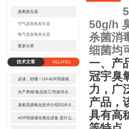
臭氧发生器
50g/
空气源臭氧发生器
杀菌消
氧气源臭氧发生器
更多分类
细菌均
一、产
技术文章
RELATED
ARTICLE
冠宇臭
必读，秒懂！UV-AOP高级催化氧化的核心作用机制详细拆解
2
力，广
水产养殖/食品加工/市政供水全适配：自清洗紫外线消毒器应用场景全解析
产品，
臭氧高级氧化技术介绍
2026-02-27
具有高
AOP高级催化氧化设备 是什么？具体有那些应用？
2025-11-1
等特点