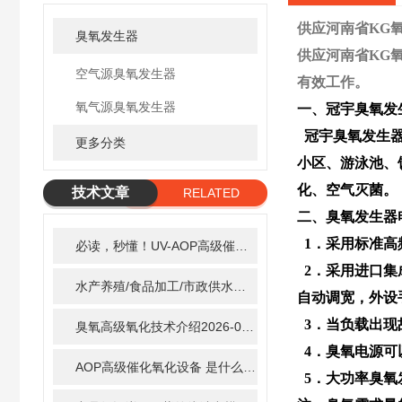
供应河南省KG
臭氧发生器
供应河南省KG
空气源臭氧发生器
有效工作。
氧气源臭氧发生器
一、冠宇臭氧发
冠宇臭氧发生器
更多分类
小区、游泳池、
化、空气灭菌。
技术文章
RELATED
二、臭氧发生器
ARTICLE
1．采用标准高
必读，秒懂！UV-AOP高级催化氧化的核心作用机制详细拆解
2．采用进口集
水产养殖/食品加工/市政供水全适配：自清洗紫外线消毒器应用场景全解析
自动调宽，外设
3．当负载出现
臭氧高级氧化技术介绍
2026-02-27
4．臭氧电源可
AOP高级催化氧化设备 是什么？具体有那些应用？
2025-1
5．大功率臭氧