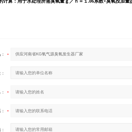
计算：用于水处理所需臭氧量ｇ／ｈ＝１.06系数×臭氧投加量g/m
品：
位：
名：
话：
箱：