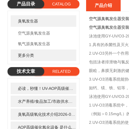
产品目录
CATALOG
产品介绍
空气源臭氧发生器安
臭氧发生器
空气源臭氧发生器安
空气源臭氧发生器
泳池使用GY-UV/O3-
氧气源臭氧发生器
1.具有的杀菌性及灭
2.UV-O3另外一
更多分类
包括泳者排泄物与氯反
眼睑，鼻膜无刺激的
技术文章
RELATED
3.UV-O3消毒系
ARTICLE
如钙、镁、铁、铝等
必读，秒懂！UV-AOP高级催化氧化的核心作用机制详细拆解
2
泳池使用GY-UV/O3
水产养殖/食品加工/市政供水全适配：自清洗紫外线消毒器应用场景全解析
1.UV-O3消毒系
（例如＞0.15mg
臭氧高级氧化技术介绍
2026-02-27
2.UV-O3消毒系统
AOP高级催化氧化设备 是什么？具体有那些应用？
2025-11-1