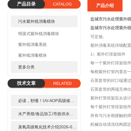
产品目录
CATALOG
产品介绍
盐城市污水处理紫外
污水紫外线消毒模块
盐城市污水处理紫外
明渠式紫外线消毒模块
可定做。
紫外线消毒系统
紫外消毒系统详细配置
1）紫外灯排架组件
紫外线消毒模块
每一个紫外灯排架组
更多分类
每根紫外灯管内置在
石英套管的封口端通
技术文章
RELATED
石英套管的两端无伸
ARTICLE
紫外灯管排架应从设
必读，秒懂！UV-AOP高级催化氧化的核心作用机制详细拆解
2
每个紫外灯管排架组件
水产养殖/食品加工/市政供水全适配：自清洗紫外线消毒器应用场景全解析
所有与污水相接触的焊
机械自动清洗结构固
臭氧高级氧化技术介绍
2026-02-27