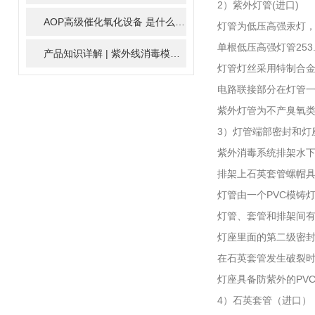
2）紫外灯管(进口)
AOP高级催化氧化设备 是什么？具体有那些应用？
2025-11-1
灯管为低压高强汞灯，
单根低压高强灯管253
产品知识详解 | 紫外线消毒模块
2024-01-16
灯管灯丝采用特制合金
电路联接部分在灯管
紫外灯管为不产臭氧
3）灯管端部密封和灯
紫外消毒系统排架水下
排架上石英套管螺帽
灯管由一个PVC模铸
灯管、套管和排架间
灯座里面的第二级密
在石英套管发生破裂
灯座具备防紫外的PV
4）石英套管（进口）