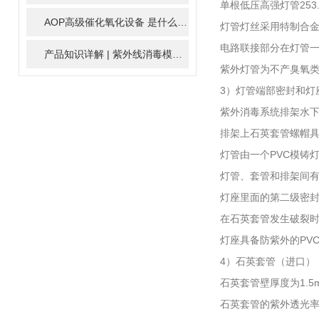
单根低压高强灯管253
AOP高级催化氧化设备 是什么？具体有那些应用？
2025-11-1
灯管灯丝采用特制合金
电路联接部分在灯管
产品知识详解 | 紫外线消毒模块
2024-01-16
紫外灯管为不产臭氧
3）灯管端部密封和灯
紫外消毒系统排架水下
排架上石英套管螺帽
灯管由一个PVC模铸
灯管、套管和排架间
灯座里面的第二级密
在石英套管发生破裂
灯座具备防紫外的PV
4）石英套管（进口）
石英套管壁厚度为1.5
石英套管的紫外透光