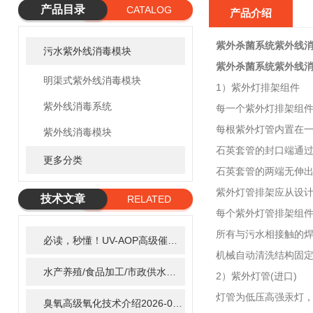
产品目录
CATALOG
产品介绍
紫外杀菌系统紫外线
污水紫外线消毒模块
紫外杀菌系统紫外线
明渠式紫外线消毒模块
1）紫外灯排架组件
紫外线消毒系统
每一个紫外灯排架组
每根紫外灯管内置在
紫外线消毒模块
石英套管的封口端通
更多分类
石英套管的两端无伸
紫外灯管排架应从设
技术文章
RELATED
每个紫外灯管排架组件
ARTICLE
所有与污水相接触的焊
必读，秒懂！UV-AOP高级催化氧化的核心作用机制详细拆解
2
机械自动清洗结构固
水产养殖/食品加工/市政供水全适配：自清洗紫外线消毒器应用场景全解析
2）紫外灯管(进口)
灯管为低压高强汞灯，
臭氧高级氧化技术介绍
2026-02-27