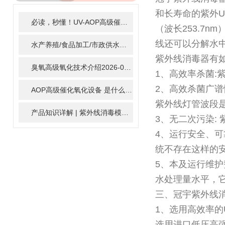
ARTICLE
和长寿命的紫外U
必读，秒懂！UV-AOP高级催化氧化的核心作用机制详细拆解
2
（波长253.7
线还可以分解水
水产养殖/食品加工/市政供水全适配：自清洗紫外线消毒器应用场景全解析
紫外线消毒器有
臭氧高级氧化技术介绍
2026-02-27
1、高效率杀菌:
2、高效杀菌广
AOP高级催化氧化设备 是什么？具体有那些应用？
2025-11-1
紫外线灯管波段是
产品知识详解 | 紫外线消毒模块
2024-01-16
3、无二次污染:
4、运行安全、可
统不存在这样的
5、本及运行维
水处理量水平，它
三、冠宇紫外线
1、选用高效率的U
选用进口低压高强