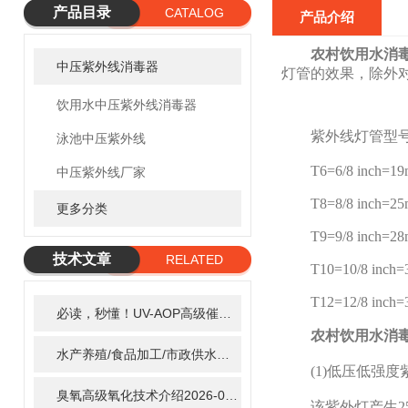
产品目录
CATALOG
产品介绍
农村饮用水消
中压紫外线消毒器
灯管的效果，除外对
饮用水中压紫外线消毒器
紫外线灯管型号
泳池中压紫外线
T6=6/8 inch=1
中压紫外线厂家
T8=8/8 inch=2
更多分类
T9=9/8 inch=2
技术文章
RELATED
T10=10/8 inch=
ARTICLE
T12=12/8 inch=
必读，秒懂！UV-AOP高级催化氧化的核心作用机制详细拆解
2
农村饮用水消
水产养殖/食品加工/市政供水全适配：自清洗紫外线消毒器应用场景全解析
(1)低压低强度
臭氧高级氧化技术介绍
2026-02-27
该紫外灯产生254n