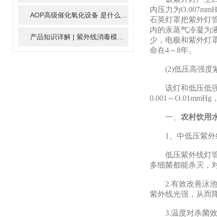
内压力为O.007m
AOP高级催化氧化设备 是什么？具体有那些应用？
2025-11-1
石英灯罩把紫外灯
内的汞蒸气冷凝为
产品知识详解 | 紫外线消毒模块
2024-01-16
少，电极和紫外灯罩
命在4～8年。
(2)低压高强度
该灯和低压低强度
0.001～O.01
一、
农村饮用
1、中低压紫外
低压紫外线灯管在
多细菌都能杀灭，
2.有效改善泳池
紫外线光强，从而
3.温度对杀菌效果