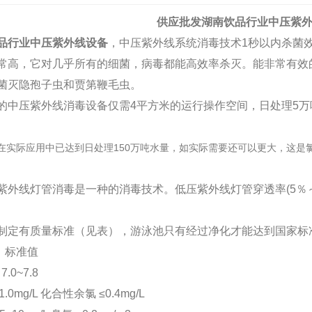
供应批发湖南饮品行业中压紫
品行业中压紫外线设备
，中压紫外线系统消毒技术1秒以内杀菌效率
常高，它对几乎所有的细菌，病毒都能高效率杀灭。能非常有效
菌灭隐孢子虫和贾第鞭毛虫。
的中压紫外线消毒设备仅需4平方米的运行操作空间，日处理5万吨
在实际应用中已达到日处理150万吨水量，如实际需要还可以更大，这是
紫外线灯管消毒是一种的消毒技术。低压紫外线灯管穿透率(5％～
2026-07-03
制定有质量标准（见表），游泳池只有经过净化才能达到国家标
2026-06-26
目 标准值
7.0~7.8
.0mg/L 化合性余氯 ≤0.4mg/L
1-17