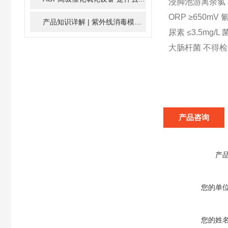
浸脚池游离余氯 5~1
ORP ≥650mV 
产品知识详解 | 紫外线消毒模块
2024-01-16
尿素 ≤3.5mg/L 
大肠杆菌 不得检
产品咨询
产
您的单
您的姓