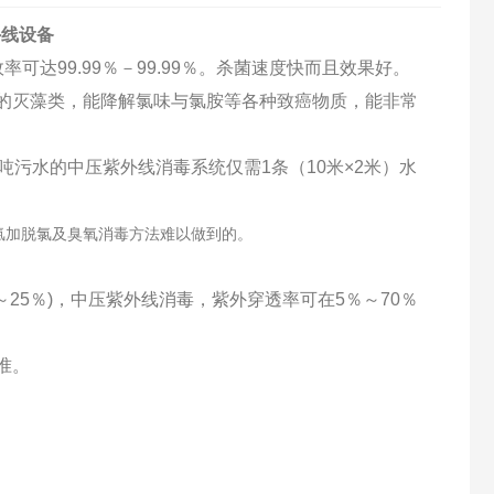
外线设备
可达99.99％－99.99％。杀菌速度快而且效果好。
的灭藻类，能降解氯味与氯胺等各种致癌物质，能非常
污水的中压紫外线消毒系统仅需1条（10米×2米）水
氯加脱氯及臭氧消毒方法难以做到的。
25％)，中压紫外线消毒，紫外穿透率可在5％～70％
准。