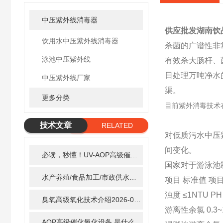
中压紫外线消毒器
供应批发湖南饮
饮用水中压紫外线消毒器
杀菌的广谱性非
泳池中压紫外线
有效杀大肠杆、
日处理万吨净水
中压紫外线厂家
渠。
更多分类
目前紫外消毒技术
技术文章
RELATED
对低质污水中压
ARTICLE
间变化。
必读，秒懂！UV-AOP高级催化氧化的核心作用机制详细拆解
国家对于游泳池
水产养殖/食品加工/市政供水全适配：自清洗紫外线消毒器应用场景全解析
项目 标准值 项
浊度 ≤1NTU PH 
臭氧高级氧化技术介绍
2026-02-27
游离性余氯 0.3~1
AOP高级催化氧化设备 是什么？具体有那些应用？
2025-1