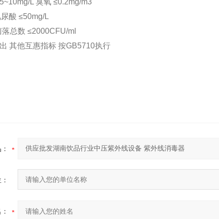
0mg/L 臭氧 ≤0.2mg/m3
氰尿酸 ≤50mg/L
菌落总数 ≤2000CFU/ml
出 其他互惠指标 按GB5710执行
品：
位：
名：