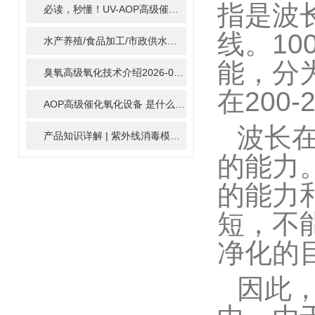
指是波长
必读，秒懂！UV-AOP高级催化氧化的核心作用机制详细拆解
2
线。10
水产养殖/食品加工/市政供水全适配：自清洗紫外线消毒器应用场景全解析
能，分为
臭氧高级氧化技术介绍
2026-02-27
在200
AOP高级催化氧化设备 是什么？具体有那些应用？
2025-11-1
波长在
产品知识详解 | 紫外线消毒模块
2024-01-16
的能力
的能力
短，不
净化的
因此