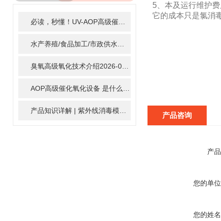
5、本及运行维护
ARTICLE
它的成本只是氯消毒
必读，秒懂！UV-AOP高级催化氧化的核心作用机制详细拆解
2
水产养殖/食品加工/市政供水全适配：自清洗紫外线消毒器应用场景全解析
臭氧高级氧化技术介绍
2026-02-27
AOP高级催化氧化设备 是什么？具体有那些应用？
2025-11-1
产品知识详解 | 紫外线消毒模块
2024-01-16
产品咨询
产品
您的单位
您的姓名