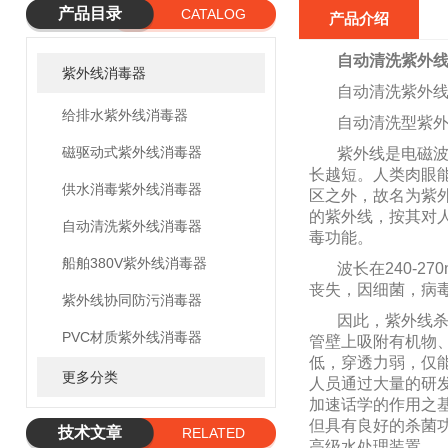
产品目录
CATALOG
产品介绍
自动清洗紫外线
紫外线消毒器
自动清洗紫外线
给排水紫外线消毒器
自动清洗型紫
磁驱动式紫外线消毒器
紫外线是电磁
长越短。人类肉眼能看
供水消毒紫外线消毒器
区之外，故名为紫外线
的紫外线，按其对人体
自动清洗紫外线消毒器
毒功能。
船舶380V紫外线消毒器
波长在240-
丧失，因细菌，病
紫外线协同防污消毒器
因此，紫外线
PVC材质紫外线消毒器
管壁上吸附有机物
低，穿透力弱，仅
更多分类
人员通过大量的研
加速话学的作用之
但具有良好的杀菌
技术文章
RELATED
高级水处理装置。