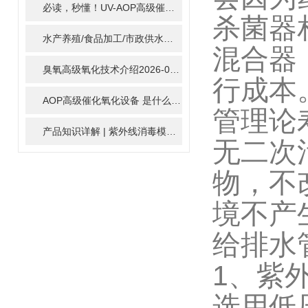
必读，秒懂！UV-AOP高级催化氧化的核心作用机制详细拆解
2
杀菌器
水产养殖/食品加工/市政供水全适配：自清洗紫外线消毒器应用场景全解析
混合器
臭氧高级氧化技术介绍
2026-02-27
行成本
AOP高级催化氧化设备 是什么？具体有那些应用？
2025-11-1
管理论
产品知识详解 | 紫外线消毒模块
2024-01-16
无二次
物，不
境不产
给排水
1、紫外
选用低