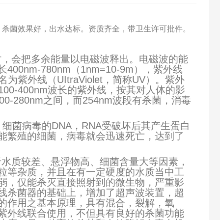
时，杀菌效果好，出水达标。资质齐全，带卫生许可批件。
时，会把多余能量以电磁波释出。电磁波的能
m-780nm（1nm=10-9m），紫外线
外线（UItraViolet，简称UV）。紫外
100-400nm波长的紫外线，按其对人体的影
200-280nm之间，而254nm波段有杀菌，消毒
力。细菌病毒的DNA，RNA受破坏后其产生蛋白
能繁殖的细菌，病毒就会迅速死亡，达到了
于水质较差、悬浮物高、细菌含量大等因素，
粒等杂质，并且在有一定硬度的水质当中工
弱，仅能杀灭直接照射到的微生物，严重影
线杀菌器的基础上，增加了超声波装置，超
的作用之基本原理，具有混合，裂解，氧
紫外线联合使用，不但具有良好的杀菌功能