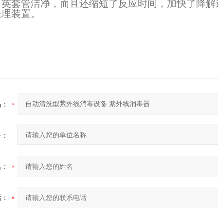
石英套管洁净，而且还缩短了反应时间，加快了降解
2026-07-03
处理装置。
2026-06-26
1-17
品：
位：
名：
话：