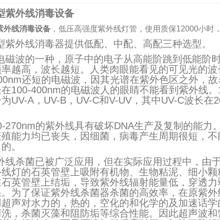
型紫外线消毒设备
紫外线消毒设备
，低压高强度紫外线灯管，使用质保12000小
型紫外线消毒器提供低配、中配、高配三种选型。
电磁波的一种，原子中的电子从高能阶跳到低能阶
率越高，波长越短。人类肉眼能看见的可见光的波长400n
00nm还短的电磁波，因其光谱在紫外色区之外，故名为紫
在100-400nm的电磁波人的眼睛不能看到紫外线。
UV-A，UV-B，UV-C和V-UV，其中UV-C波长在
0-270nm的紫外线具有破坏DNA生产及复制的能
繁殖能力均已丧失，因细菌，病毒产生周期很短，不
目的。
外线杀菌已被广泛应用，但在实际应用过程中，由
外线灯的石英管壁上吸附有机物、生物粘泥、细小颗
在石英管壁上结垢，导致紫外线辐射能量低，穿透力
果。为了保证紫外线杀菌器杀菌的高效率，在原紫外
用超声对水力的，热的，空化的和化学的及加速话学
清洗，杀菌灭藻和阻防垢等综合性能。因此超声波和