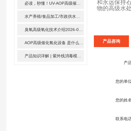
和永远保持
必读，秒懂！UV-AOP高级催化氧化的核心作用机制详细拆解
物的高级水
水产养殖/食品加工/市政供水全适配：自清洗紫外线消毒器应用场景全解析
臭氧高级氧化技术介绍
2026-02-27
产品咨询
AOP高级催化氧化设备 是什么？具体有那些应用？
2025-1
产品知识详解 | 紫外线消毒模块
2024-01-16
产
您的单
您的姓
联系电