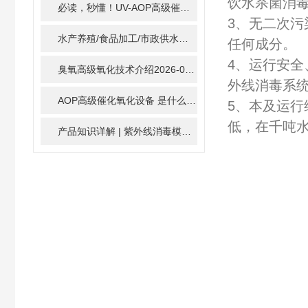
饮水杀菌消毒
必读，秒懂！UV-AOP高级催化氧化的核心作用机制详细拆解
3、无二次污
水产养殖/食品加工/市政供水全适配：自清洗紫外线消毒器应用场景全解析
任何成分。
4、运行安全
臭氧高级氧化技术介绍
2026-02-27
外线消毒系
AOP高级催化氧化设备 是什么？具体有那些应用？
2025-1
5、本及运
低，在千吨水
产品知识详解 | 紫外线消毒模块
2024-01-16