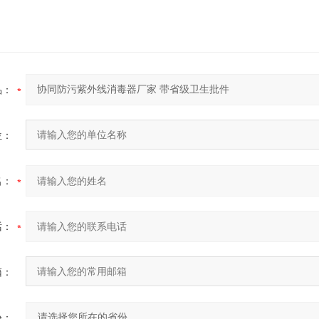
品：
位：
名：
话：
箱：
份：