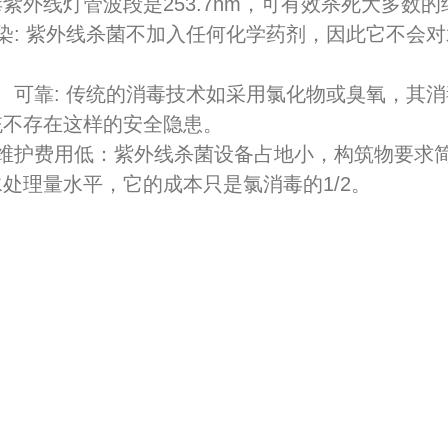
紫外线灯管波段是253.7nm，可有效杀死大多数
2026-07-03
染: 紫外线杀菌不加入任何化学药剂，因此它不会
2026-06-26
、可靠: 传统的消毒技术如采用氯化物或臭氧，其
统不存在这样的安全隐患。
1-17
行维护费用低：紫外线杀菌设备占地小，构筑物要求
处理量水平，它的成本只是氯消毒的1/2。