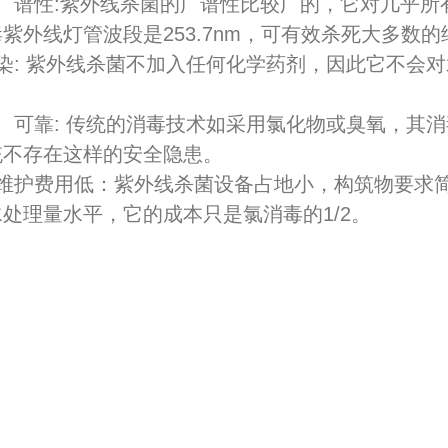
菌广谱性:紫外线杀菌的广谱性比较广的，它对几乎
2026-07-03
紫外线灯管波段是253.7nm，可有效杀死大多数
2026-06-26
染: 紫外线杀菌不加入任何化学药剂，因此它不会
、可靠: 传统的消毒技术如采用氯化物或臭氧，其
1-17
统不存在这样的安全隐患。
行维护费用低：紫外线杀菌设备占地小，构筑物要求
处理量水平，它的成本只是氯消毒的1/2。