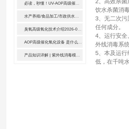
2、高效杀
必读，秒懂！UV-AOP高级催化氧化的核心作用机制详细拆解
饮水杀菌消毒
水产养殖/食品加工/市政供水全适配：自清洗紫外线消毒器应用场景全解析
3、无二次污
任何成分。
臭氧高级氧化技术介绍
2026-02-27
4、运行安全
AOP高级催化氧化设备 是什么？具体有那些应用？
2025-1
外线消毒系
5、本及运
产品知识详解 | 紫外线消毒模块
2024-01-16
低，在千吨水