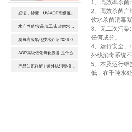
1、高效率杀菌
ARTICLE
2、高效杀菌广
必读，秒懂！UV-AOP高级催化氧化的核心作用机制详细拆解
2
饮水杀菌消毒紫
水产养殖/食品加工/市政供水全适配：自清洗紫外线消毒器应用场景全解析
3、无二次污染
任何成分。
臭氧高级氧化技术介绍
2026-02-27
4、运行安全、
AOP高级催化氧化设备 是什么？具体有那些应用？
2025-11-1
外线消毒系统
5、本及运行维
产品知识详解 | 紫外线消毒模块
2024-01-16
低，在千吨水处