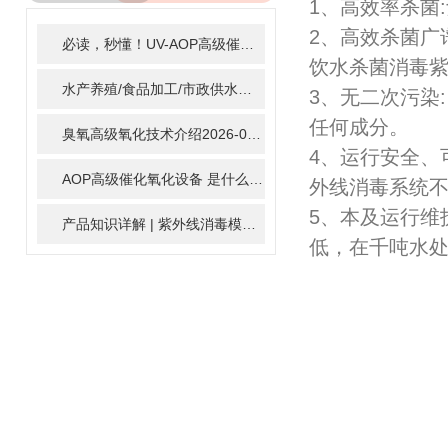
1、高效率杀菌
ARTICLE
2、高效杀菌广
必读，秒懂！UV-AOP高级催化氧化的核心作用机制详细拆解
2
饮水杀菌消毒紫
水产养殖/食品加工/市政供水全适配：自清洗紫外线消毒器应用场景全解析
3、无二次污染
任何成分。
臭氧高级氧化技术介绍
2026-02-27
4、运行安全、
AOP高级催化氧化设备 是什么？具体有那些应用？
2025-11-1
外线消毒系统
5、本及运行维
产品知识详解 | 紫外线消毒模块
2024-01-16
低，在千吨水处