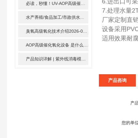
6.进出口可
必读，秒懂！UV-AOP高级催化氧化的核心作用机制详细拆解
7.处理水量2
水产养殖/食品加工/市政供水全适配：自清洗紫外线消毒器应用场景全解析
厂家定制直销
设备采用PV
臭氧高级氧化技术介绍
2026-02-27
适用效果耐
AOP高级催化氧化设备 是什么？具体有那些应用？
2025-1
产品知识详解 | 紫外线消毒模块
2024-01-16
产品咨询
产
您的单