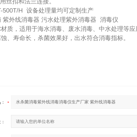
采用丝扣和法兰连接。
2026-07-03
T-500T/H 设备处理量均可定制生产
2026-06-26
 紫外线消毒器 污水处理紫外消毒器 消毒仪
C材质，适用于海水消毒、废水消毒、中水处理等应
腐蚀、寿命长，杀菌效果好，出水符合消毒指标。
1-17
品：
位：