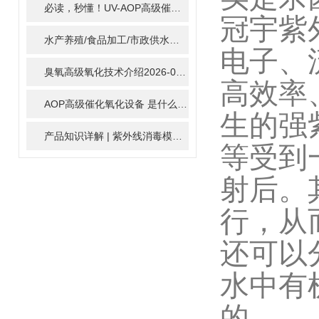
必读，秒懂！UV-AOP高级催化氧化的核心作用机制详细拆解
2
冠宇紫
水产养殖/食品加工/市政供水全适配：自清洗紫外线消毒器应用场景全解析
电子、
臭氧高级氧化技术介绍
2026-02-27
高效率
AOP高级催化氧化设备 是什么？具体有那些应用？
2025-11-1
生的强
产品知识详解 | 紫外线消毒模块
2024-01-16
等受到一
射后。
行，从
还可以
水中有
的。