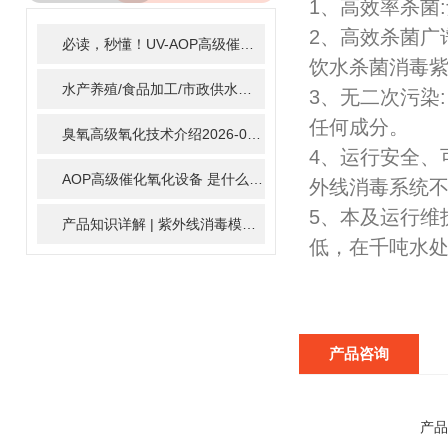
1、高效率杀菌
ARTICLE
2、高效杀菌广
必读，秒懂！UV-AOP高级催化氧化的核心作用机制详细拆解
2
饮水杀菌消毒紫
水产养殖/食品加工/市政供水全适配：自清洗紫外线消毒器应用场景全解析
3、无二次污染
任何成分。
臭氧高级氧化技术介绍
2026-02-27
4、运行安全、
AOP高级催化氧化设备 是什么？具体有那些应用？
2025-11-1
外线消毒系统
5、本及运行维
产品知识详解 | 紫外线消毒模块
2024-01-16
低，在千吨水处
产品咨询
产品