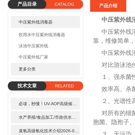
产品目录
CATALOG
产品介绍
中压紫外线
中压紫外线消毒器
中压紫外线
饮用水中压紫外线消毒器
靠，维修简单
泳池中压紫外线
中压紫外线
中压紫外线厂家
对比游泳池
更多分类
１、强杀菌
技术文章
RELATED
效率高、杀
ARTICLE
２、光谱性
必读，秒懂！UV-AOP高级催化氧化的核心作用机制详细拆解
2
对所有的细
水产养殖/食品加工/市政供水全适配：自清洗紫外线消毒器应用场景全解析
胞菌、隐孢子
臭氧高级氧化技术介绍
2026-02-27
３、无污染