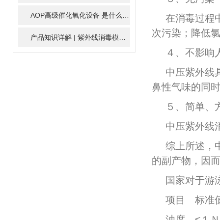
AOP高级催化氧化设备 是什么？具体有那些应用？
2025-11-1
在消毒过程
次污染；降低
产品知识详解 | 紫外线消毒模块
2024-01-16
４、不影响
中压紫外线
鼻性气味的同
５、简单、
中压紫外线
综上所述，
的副产物，因
国家对于游
项目 标准
浊度 ≤１