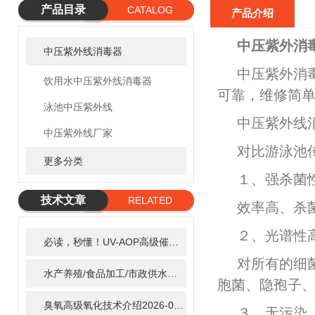
产品目录
CATALOG
产品介绍
中压紫外消
中压紫外线消毒器
中压紫外消
饮用水中压紫外线消毒器
可靠，维修简
泳池中压紫外线
中压紫外线
中压紫外线厂家
对比游泳池
更多分类
１、强杀菌
技术文章
RELATED
效率高、杀
ARTICLE
２、光谱性
必读，秒懂！UV-AOP高级催化氧化的核心作用机制详细拆解
2
对所有的细
水产养殖/食品加工/市政供水全适配：自清洗紫外线消毒器应用场景全解析
胞菌、隐孢子
臭氧高级氧化技术介绍
2026-02-27
３、无污染