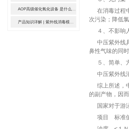
AOP高级催化氧化设备 是什么？具体有那些应用？
2025-11-1
在消毒过程
次污染；降低
产品知识详解 | 紫外线消毒模块
2024-01-16
４、不影响
中压紫外线
鼻性气味的同
５、简单、
中压紫外线
综上所述，
的副产物，因
国家对于游
项目 标准
浊度 ≤１