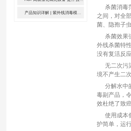
杀菌消毒
产品知识详解 | 紫外线消毒模块
2024-01-16
之间，对全
菌、隐孢子
杀菌效果
外线杀菌特
没有复活反
无二次污
境不产生二
分解水中
毒副产品，
效杜绝了致
使用成本
护简单，运