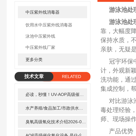
游泳池处
中压紫外线消毒器
游泳池处
饮用水中压紫外线消毒器
靠，大幅度
泳池中压紫外线
保持水质，
中压紫外线厂家
亲肤，无疑
更多分类
冠宇环保
计，外观新
技术文章
RELATED
洗功能，通
ARTICLE
集成控制，
必读，秒懂！UV-AOP高级催化氧化的核心作用机制详细拆解
对比游泳
水产养殖/食品加工/市政供水全适配：自清洗紫外线消毒器应用场景全解析
毒处理经验
师、现场操
臭氧高级氧化技术介绍
2026-02-27
产品优势
AOP高级催化氧化设备 是什么？具体有那些应用？
2025-1