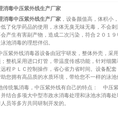
理消毒中压紫外线生产厂家
理消毒中压紫外线生产厂家
，设备颜值高，体积小
降低了化学药品的使用，水体无臭无味无毒，不会刺
不会产生有害副产物，造成二次污染，符合２０１９
是泳池消毒的理想伴侣。
中压紫外线消毒器设备由冠宇研发，整体外壳，采
颖；整机采用进口灯管，带温度传感功能，针对细菌
过远程ＰＬＣ控制操作，省心省力省时间。设备配套
帮助您拥有高品质的水质环境，带给您不一样的泳池
2026-07-03
池传统氯消毒，中压紫外线有自己的特点： 中压
2026-06-26
，并结合多项大中型市政水消毒处理和泳池水消毒处
作人员等多方共同研制开发的。
1-17