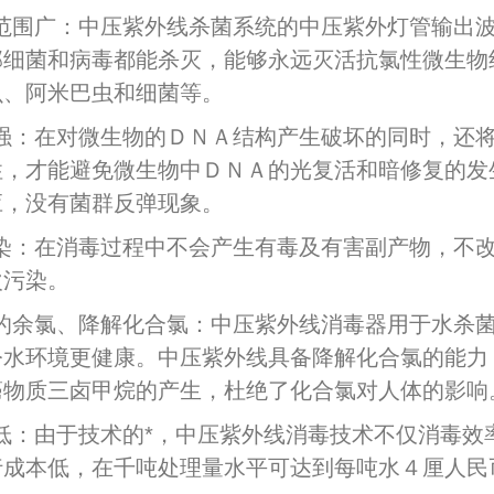
范围广：中压紫外线杀菌系统的中压紫外灯管输出
部细菌和病毒都能杀灭，能够永远灭活抗氯性微生物
虫、阿米巴虫和细菌等。
强：在对微生物的ＤＮＡ结构产生破坏的同时，还
性，才能避免微生物中ＤＮＡ的光复活和暗修复的发
应，没有菌群反弹现象。
染：在消毒过程中不会产生有毒及有害副产物，不
次污染。
的余氯、降解化合氯：中压紫外线消毒器用于水杀
令水环境更健康。中压紫外线具备降解化合氯的能力
癌物质三卤甲烷的产生，杜绝了化合氯对人体的影响
低：由于技术的*，中压紫外线消毒技术不仅消毒效
行成本低，在千吨处理量水平可达到每吨水４厘人民