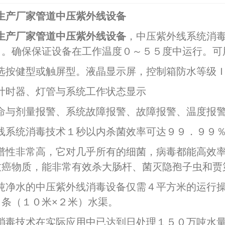
生产厂家管道中压紫外线设备
生产厂家管道中压紫外线设备
，中压紫外线系统消
％。确保保证设备在工作温度０～５５度中运行。可
选按健型或触屏型。液晶显示屏，控制箱防水等级
计时器、灯管与系统工作状态显示
命与剂量报警、系统故障报警、故障报警、温度报
线系统消毒技术１秒以内杀菌效率可达９９．９９
谱性非常高，它对几乎所有的细菌，病毒都能高效
2026-07-03
致癌物质，能非常有效杀大肠杆、菌灭隐孢子虫和贾
2026-06-26
吨净水的中压紫外线消毒设备仅需４平方米的运行
１条（１０米×２米）水渠。
消毒技术在实际应用中已达到日处理１５０万吨水
1-17