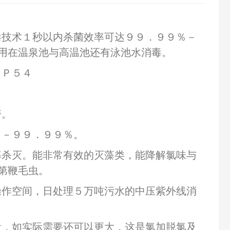
毒技术１秒以内杀菌效率可达９９．９９％－
用在温泉池与高温池还有泳池水消毒。
ＩＰ５４
警。
％－９９．９９％。
率杀灭。能非常有效的灭藻类，能降解氯味与
第鞭毛虫。
操作空间，日处理５万吨污水的中压紫外线消
量，如实际需要还可以更大，这是氯加脱氯及