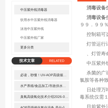
消毒设备
中压紫外线消毒器
消毒设备
饮用水中压紫外线消毒器
９９．９９
泳池中压紫外线
控制箱可
中压紫外线厂家
灯管运行
更多分类
、灯管寿
技术文章
RELATED
中压紫外
ARTICLE
杀菌的广
必读，秒懂！UV-AOP高级催化氧化的核心作用机制详细拆解
氯胺等各种
水产养殖/食品加工/市政供水全适配：自清洗紫外线消毒器应用场景全解析
日处理万
毒系统仅需
臭氧高级氧化技术介绍
2026-02-27
目前紫外
AOP高级催化氧化设备 是什么？具体有那些应用？
2025-1