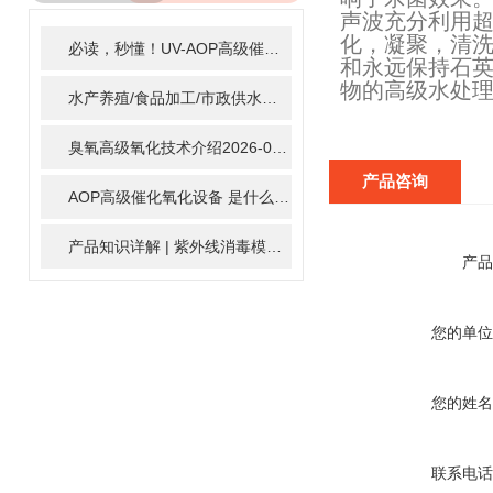
ARTICLE
声波充分利用
化，凝聚，清
必读，秒懂！UV-AOP高级催化氧化的核心作用机制详细拆解
2
和永远保持石
物的高级水处
水产养殖/食品加工/市政供水全适配：自清洗紫外线消毒器应用场景全解析
臭氧高级氧化技术介绍
2026-02-27
产品咨询
AOP高级催化氧化设备 是什么？具体有那些应用？
2025-11-1
产品知识详解 | 紫外线消毒模块
2024-01-16
产品
您的单位
您的姓名
联系电话