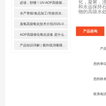
化，凝聚，
必读，秒懂！UV-AOP高级催化氧化的核心作用机制详细拆解
和永远保持
物的高级水
水产养殖/食品加工/市政供水全适配：自清洗紫外线消毒器应用场景全解析
臭氧高级氧化技术介绍
2026-02-27
产品咨询
AOP高级催化氧化设备 是什么？具体有那些应用？
2025-1
产品知识详解 | 紫外线消毒模块
2024-01-16
产
您的单
您的姓
联系电