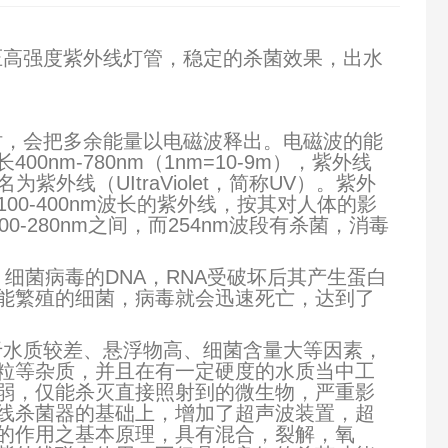
压高强度紫外线灯管，稳定的杀菌效果，出水
时，会把多余能量以电磁波释出。电磁波的能
m-780nm（1nm=10-9m），紫外线
外线（UItraViolet，简称UV）。紫外
100-400nm波长的紫外线，按其对人体的影
200-280nm之间，而254nm波段有杀菌，消毒
力。细菌病毒的DNA，RNA受破坏后其产生蛋白
能繁殖的细菌，病毒就会迅速死亡，达到了
于水质较差、悬浮物高、细菌含量大等因素，
粒等杂质，并且在有一定硬度的水质当中工
弱，仅能杀灭直接照射到的微生物，严重影
线杀菌器的基础上，增加了超声波装置，超
的作用之基本原理，具有混合，裂解，氧