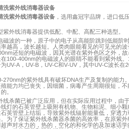
清洗紫外线消毒器设备
清洗紫外线消毒器设备
，选用鑫冠宇品牌，进口低
型紫外线消毒器提供低配、中配、高配三种选型。
电磁波的一种，原子中的电子从高能阶跳到低能阶
率越高，波长越短。人类肉眼能看见的可见光的波长400n
00nm还短的电磁波，因其光谱在紫外色区之外，故名为紫
在100-400nm的电磁波人的眼睛不能看到紫外线。
UV-A，UV-B，UV-C和V-UV，其中UV-C波长在
0-270nm的紫外线具有破坏DNA生产及复制的能
繁殖能力均已丧失，因细菌，病毒产生周期很短，不
目的。
外线杀菌已被广泛应用，但在实际应用过程中，由
外线灯的石英管壁上吸附有机物、生物粘泥、细小颗
在石英管壁上结垢，导致紫外线辐射能量低，穿透力
果。为了保证紫外线杀菌器杀菌的高效率，在原紫外
用超声对水力的，热的，空化的和化学的及加速话学