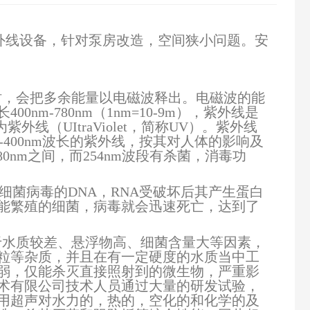
外线设备，针对泵房改造，空间狭小问题。安
时，会把多余能量以电磁波释出。电磁波的能
m-780nm（1nm=10-9m），紫外线是
线（UItraViolet，简称UV）。紫外线
0-400nm波长的紫外线，按其对人体的影响及
-280nm之间，而254nm波段有杀菌，消毒功
。细菌病毒的DNA，RNA受破坏后其产生蛋白
能繁殖的细菌，病毒就会迅速死亡，达到了
于水质较差、悬浮物高、细菌含量大等因素，
粒等杂质，并且在有一定硬度的水质当中工
弱，仅能杀灭直接照射到的微生物，严重影
术有限公司技术人员通过大量的研发试验，
用超声对水力的，热的，空化的和化学的及