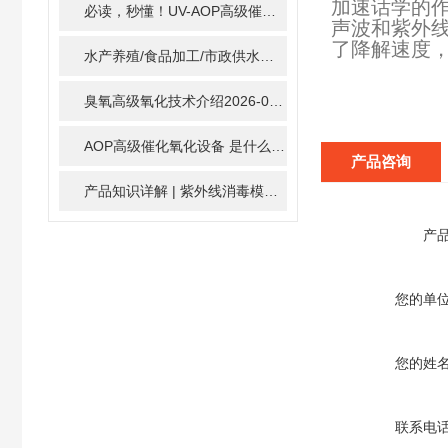
加速话学的
必读，秒懂！UV-AOP高级催化氧化的核心作用机制详细拆解
声波和紫外
了降解速度
水产养殖/食品加工/市政供水全适配：自清洗紫外线消毒器应用场景全解析
臭氧高级氧化技术介绍
2026-02-27
AOP高级催化氧化设备 是什么？具体有那些应用？
2025-1
产品咨询
产品知识详解 | 紫外线消毒模块
2024-01-16
产
您的单
您的姓
联系电