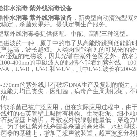
给排水消毒 紫外线消毒设备
给排水消毒 紫外线消毒设备
，新类型自动清洗型紫
能稳定，杀菌效果好。提供定制生产服务。
型紫外线消毒器提供低配、中配、高配三种选型。
电磁波的一种，原子中的电子从高能阶跳到低能阶
率越高，波长越短。人类肉眼能看见的可见光的波长400n
0nm还短的电磁波，因其光谱在紫外色区之外，故名为紫外
100-400nm的电磁波人的眼睛不能看到紫外线。10
-A，UV-B，UV-C和V-UV，其中UV-C波长在200
0-270nm的紫外线具有破坏DNA生产及复制的能力
繁殖能力均已丧失，因细菌，病毒产生周期很短，不
目的。
外线杀菌已被广泛应用，但在实际应用过程中，由
外线灯的石英管壁上吸附有机物、生物粘泥、细小颗
在石英管壁上结垢，导致紫外线辐射能量低，穿透力
果。为了保证紫外线杀菌器杀菌的高效率，水处理技
杀菌器的基础上，增加了超声波装置，超声波充分利