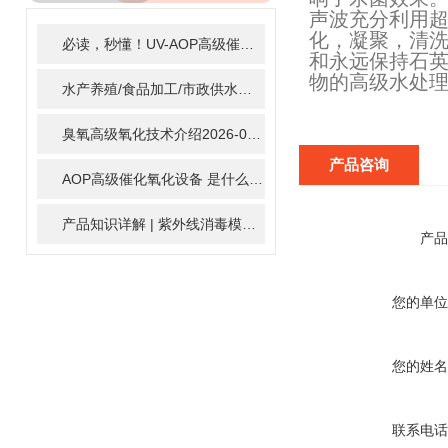
ARTICLE
声波充分利用
化，凝聚，清
必读，秒懂！UV-AOP高级催化氧化的核心作用机制详细拆解
2
和永远保持石
物的高级水处
水产养殖/食品加工/市政供水全适配：自清洗紫外线消毒器应用场景全解析
臭氧高级氧化技术介绍
2026-02-27
产品咨询
AOP高级催化氧化设备 是什么？具体有那些应用？
2025-11-1
产品知识详解 | 紫外线消毒模块
2024-01-16
产品
您的单位
您的姓名
联系电话