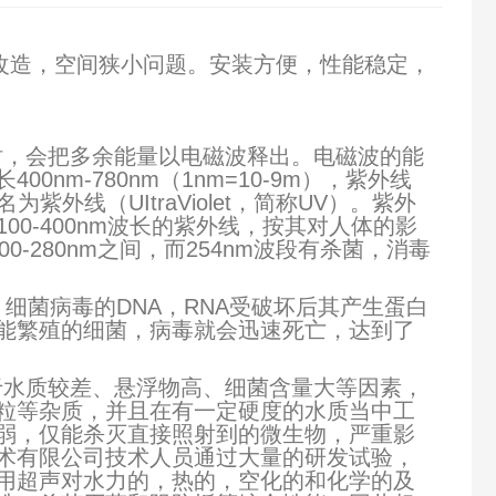
改造，空间狭小问题。安装方便，性能稳定，
时，会把多余能量以电磁波释出。电磁波的能
m-780nm（1nm=10-9m），紫外线
外线（UItraViolet，简称UV）。紫外
100-400nm波长的紫外线，按其对人体的影
200-280nm之间，而254nm波段有杀菌，消毒
力。细菌病毒的DNA，RNA受破坏后其产生蛋白
能繁殖的细菌，病毒就会迅速死亡，达到了
于水质较差、悬浮物高、细菌含量大等因素，
粒等杂质，并且在有一定硬度的水质当中工
弱，仅能杀灭直接照射到的微生物，严重影
术有限公司技术人员通过大量的研发试验，
用超声对水力的，热的，空化的和化学的及