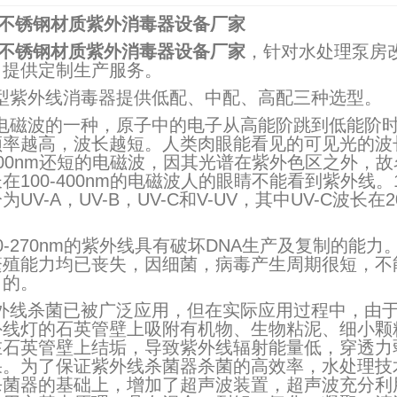
04不锈钢材质紫外消毒器设备厂家
04不锈钢材质紫外消毒器设备厂家
，针对水处理泵房
。提供定制生产服务。
型紫外线消毒器提供低配、中配、高配三种选型。
电磁波的一种，原子中的电子从高能阶跳到低能阶
率越高，波长越短。人类肉眼能看见的可见光的波长400n
00nm还短的电磁波，因其光谱在紫外色区之外，故名为紫
在100-400nm的电磁波人的眼睛不能看到紫外线。
UV-A，UV-B，UV-C和V-UV，其中UV-C波长在
0-270nm的紫外线具有破坏DNA生产及复制的能
繁殖能力均已丧失，因细菌，病毒产生周期很短，不
目的。
外线杀菌已被广泛应用，但在实际应用过程中，由
外线灯的石英管壁上吸附有机物、生物粘泥、细小颗
在石英管壁上结垢，导致紫外线辐射能量低，穿透力
果。为了保证紫外线杀菌器杀菌的高效率，水处理技
杀菌器的基础上，增加了超声波装置，超声波充分利