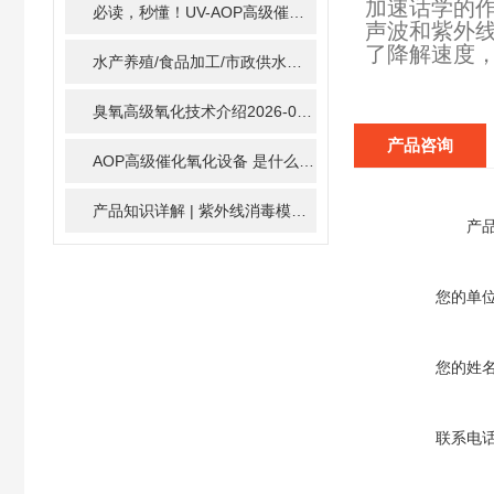
加速话学的
必读，秒懂！UV-AOP高级催化氧化的核心作用机制详细拆解
声波和紫外
了降解速度
水产养殖/食品加工/市政供水全适配：自清洗紫外线消毒器应用场景全解析
臭氧高级氧化技术介绍
2026-02-27
产品咨询
AOP高级催化氧化设备 是什么？具体有那些应用？
2025-1
产品知识详解 | 紫外线消毒模块
2024-01-16
产
您的单
您的姓
联系电