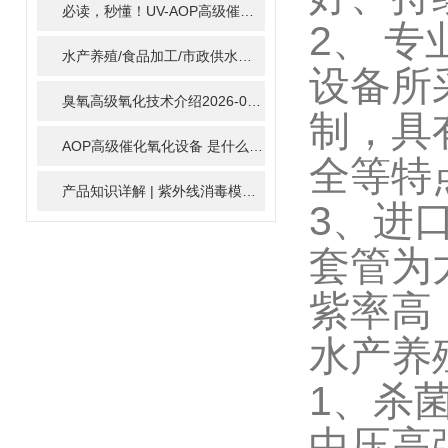
必读，秒懂！UV-AOP高级催化氧化的核心作用机制详细拆解
2
2、 
水产养殖/食品加工/市政供水全适配：自清洗紫外线消毒器应用场景全解析
设备所
臭氧高级氧化技术介绍
2026-02-27
制，具
AOP高级催化氧化设备 是什么？具体有那些应用？
2025-11-1
全等特
产品知识详解 | 紫外线消毒模块
2024-01-16
3、进
套管为
紫率高
水产养
1、杀
中压高