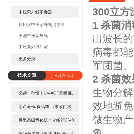
300立
中压紫外线消毒器
1 杀菌
饮用水中压紫外线消毒器
出波长的
泳池中压紫外线
中压紫外线厂家
病毒都能
更多分类
军团菌、
技术文章
RELATED
2 杀菌
ARTICLE
生物分解
必读，秒懂！UV-AOP高级催化氧化的核心作用机制详细拆解
2
效地避免
水产养殖/食品加工/市政供水全适配：自清洗紫外线消毒器应用场景全解析
微生物产
臭氧高级氧化技术介绍
2026-02-27
象。
AOP高级催化氧化设备 是什么？具体有那些应用？
2025-11-1