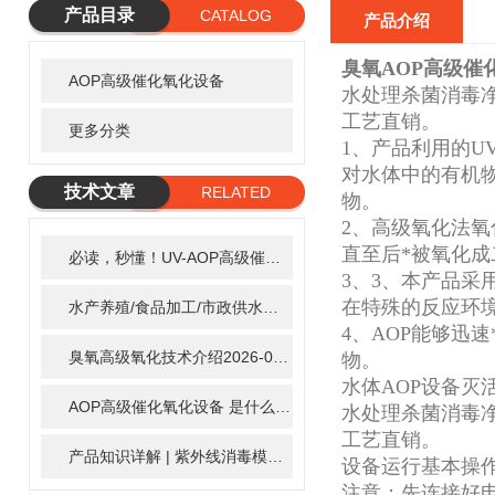
产品目录
CATALOG
产品介绍
臭氧AOP高级催
AOP高级催化氧化设备
水处理杀菌消毒净
工艺直销。
更多分类
1、产品利用的U
对水体中的有机
技术文章
RELATED
物。
ARTICLE
2、高级氧化法
直至后*被氧化成
必读，秒懂！UV-AOP高级催化氧化的核心作用机制详细拆解
2
3、3、本产品采
在特殊的反应环境
水产养殖/食品加工/市政供水全适配：自清洗紫外线消毒器应用场景全解析
4、AOP能够迅
臭氧高级氧化技术介绍
2026-02-27
物。
水体AOP设备灭活
AOP高级催化氧化设备 是什么？具体有那些应用？
2025-11-1
水处理杀菌消毒净
工艺直销。
产品知识详解 | 紫外线消毒模块
2024-01-16
设备运行基本操
注意：先连接好电源