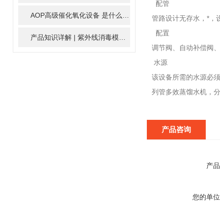
配管
AOP高级催化氧化设备 是什么？具体有那些应用？
2025-11-1
管路设计无存水，*，
配置
产品知识详解 | 紫外线消毒模块
2024-01-16
调节阀、自动补偿阀
水源
该设备所需的水源必
列管多效蒸馏水机，
产品咨询
产品
您的单位