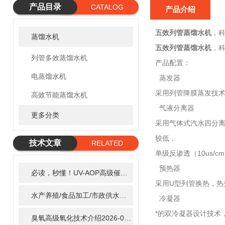
产品目录
CATALOG
产品介绍
五效列管蒸馏水机
，
蒸馏水机
五效列管蒸馏水机
，
列管多效蒸馏水机
产品配置：
电蒸馏水机
蒸发器
采用列管降膜蒸发技
高效节能蒸馏水机
气液分离器
更多分类
采用气体式汽水四分
较低，
技术文章
RELATED
单级反渗透（10us/
ARTICLE
预热器
必读，秒懂！UV-AOP高级催化氧化的核心作用机制详细拆解
2
采用U型列管换热，热
水产养殖/食品加工/市政供水全适配：自清洗紫外线消毒器应用场景全解析
冷凝器
*的双冷凝器设计技术
臭氧高级氧化技术介绍
2026-02-27