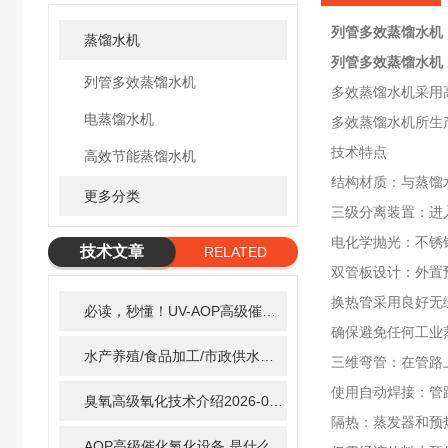
列管多效蒸馏水机
蒸馏水机
列管多效蒸馏水机
列管多效蒸馏水机
多效蒸馏水机采用
电蒸馏水机
多效蒸馏水机所生
技术特点
高效节能蒸馏水机
结构材质：与蒸馏
更多分类
三级分离装置：进
电化学抛光：不锈
技术文章
RELATED
双管板设计：外置
ARTICLE
换热管采用良好无
必读，秒懂！UV-AOP高级催化氧化的核心作用机制详细拆解
确保避免任何工业
水产养殖/食品加工/市政供水全适配：自清洗紫外线消毒器应用场景全解析
三维弯管：在管路
使用自动焊接：管
臭氧高级氧化技术介绍
2026-02-27
隔热：蒸发器和预
AOP高级催化氧化设备 是什么？具体有那些应用？
2025-1