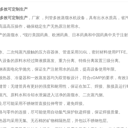
 多效可定制生产
 多效可定制生产
，厂家 ，列管多效蒸馏水机设备，具有出水水质高，省
高温高压操作，确保稳定生产无热原注射用水。
产的蒸馏水，*现行美国药典、欧洲药典、日本药典和中国药典中关于注
水、二次纯蒸汽接触的压力容器体、管道采用316L，密封材料使用PTFE
入设备的原料水经过降液膜蒸发、重力分离、特殊分离装置三级分离。
钢表面电化学抛光，保证生产注射用水的品质，提高设备使用年限。
预热器、冷凝器和一效蒸发器均为双管板设计，符合cGMP的要求，有效
缝管：无缝管具有更好的强度和耐用性，保证在加工、焊接、胀接及运行
2026-07-03
蒸汽、原料水和冷却水泄漏进入洁净的蒸馏水、二次蒸汽侧。
2026-06-26
上尽可能采用不锈钢管直接拉伸弯管，避免焊接。
路与零件的连接，尽可能使用自动氩气保护轨迹焊接，保证焊接质量。
热器均采用无氯、无石棉的矿物棉隔热层，并包以不锈钢包层。
1-17