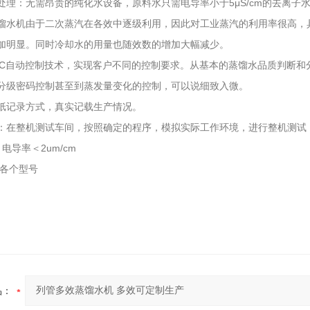
处理：无需昂贵的纯化水设备，原料水只需电导率小于5μS/cm的去离子
馏水机由于二次蒸汽在各效中逐级利用，因此对工业蒸汽的利用率很高，
加明显。同时冷却水的用量也随效数的增加大幅减少。
LC自动控制技术，实现客户不同的控制要求。从基本的蒸馏水品质判断和
分级密码控制甚至到蒸发量变化的控制，可以说细致入微。
纸记录方式，真实记载生产情况。
：在整机测试车间，按照确定的程序，模拟实际工作环境，进行整机测
电导率＜2um/cm
制各个型号
品：