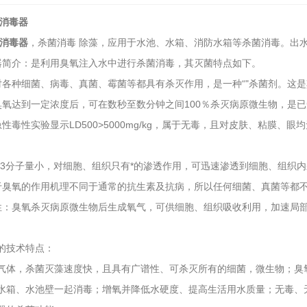
洁消毒器
洁消毒器
，杀菌消毒 除藻，应用于水池、水箱、消防水箱等杀菌消毒。出
器简介：是利用臭氧注入水中进行杀菌消毒，其灭菌特点如下。
对各种细菌、病毒、真菌、霉菌等都具有杀灭作用，是一种“"杀菌剂。这
臭氧达到一定浓度后，可在数秒至数分钟之间100％杀灭病原微生物，是
性毒性实验显示LD500>5000mg/kg，属于无毒，且对皮肤、粘膜
。
O3分子量小，对细胞、组织只有*的渗透作用，可迅速渗透到细胞、组织
于臭氧的作用机理不同于通常的抗生素及抗病，所以任何细菌、真菌等都
性：臭氧杀灭病原微生物后生成氧气，可供细胞、组织吸收利用，加速局
2026-07-03
的技术特点：
气体，杀菌灭藻速度快，且具有广谱性、可杀灭所有的细菌，微生物；臭
2026-06-26
水箱、水池壁一起消毒；增氧并降低水硬度、提高生活用水质量；无毒、