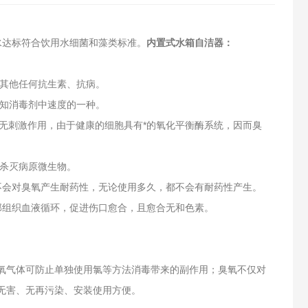
水达标符合饮用水细菌和藻类标准。
内置式水箱自洁器：
是其他任何抗生素、抗病。
已知消毒剂中速度的一种。
、眼均无刺激作用，由于健康的细胞具有*的氧化平衡酶系统，因而臭
内杀灭病原微生物。
不会对臭氧产生耐药性，无论使用多久，都不会有耐药性产生。
部组织血液循环，促进伤口愈合，且愈合无和色素。
氧气体可防止单独使用氯等方法消毒带来的副作用；臭氧不仅对
无害、无再污染、安装使用方便。