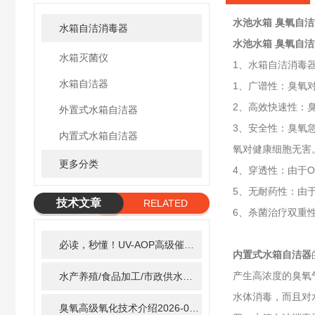
水池水箱 臭氧自
水箱自洁消毒器
水池水箱 臭氧自
水箱灭菌仪
1、水箱自洁消毒
水箱自洁器
1、广谱性：臭氧
2、高效快速性：
外置式水箱自洁器
3、安全性：臭氧急
内置式水箱自洁器
氧对健康细胞无害
更多分类
4、穿透性：由于
5、无耐药性：由
技术文章
RELATED
6、杀菌治疗双重
ARTICLE
必读，秒懂！UV-AOP高级催化氧化的核心作用机制详细拆解
内置式水箱自洁器
产生高浓度的臭氧
水产养殖/食品加工/市政供水全适配：自清洗紫外线消毒器应用场景全解析
水体消毒，而且对
臭氧高级氧化技术介绍
2026-02-27