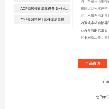
四、水箱自洁消毒
在额定容积水体中，
AOP高级催化氧化设备 是什么？具体有那些应用？
2025-1
五、水箱自洁消毒
产品知识详解 | 紫外线消毒模块
2024-01-16
内置式水箱自洁器
石英介质的发生管
时不间断工作；专
产品咨询
产
您的单