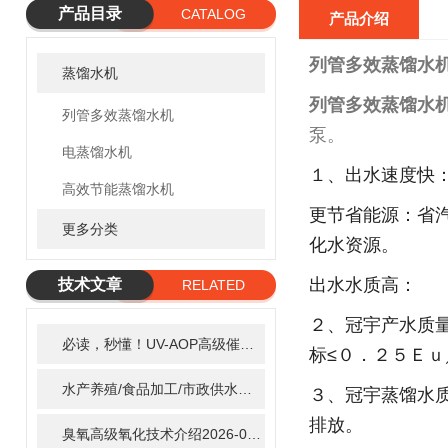
产品目录
CATALOG
产品介绍
列管多效蒸馏水机
蒸馏水机
列管多效蒸馏水机
列管多效蒸馏水机
泵。
电蒸馏水机
１、出水速度快
高效节能蒸馏水机
更节省能源：省
更多分类
化水资源。
出水水质高：
技术文章
RELATED
ARTICLE
２、冠宇产水质
必读，秒懂！UV-AOP高级催化氧化的核心作用机制详细拆解
2
标≤０．２５Ｅｕ
水产养殖/食品加工/市政供水全适配：自清洗紫外线消毒器应用场景全解析
３、冠宇蒸馏水
排放。
臭氧高级氧化技术介绍
2026-02-27