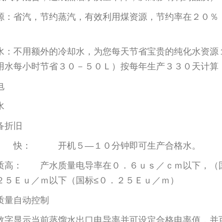
源：省汽，节约蒸汽，有效利用煤资源，节约率在２０
水：不用额外的冷却水，为您每天节省宝贵的纯化水资源
用水每小时节省３０－５０Ｌ）按每年生产３３０天计算
电
水
备折旧
水 快： 开机５—１０分钟即可生产合格水。
水质高： 产水质量电导率在０．６ｕｓ／ｃｍ
２５Ｅｕ／ｍ以下（国标≤０．２５Ｅｕ／ｍ）
质量自动控制
数字显示当前蒸馏水出口电导率并可设定合格电率值，并