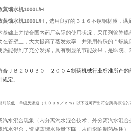
蒸馏水机1000L/H
蒸馏水机1000L/H，
选用良好的３１６不锈钢材质，满
术基础上并结合国内药厂实际的使用状况，采用列管降膜
动在管壁上，大大提高了蒸发效率，并采用特殊的＂螺旋
使热能得到了充分发挥，具有明显的节能效果，是医院、
符合ＪＢ２００３０－２００４制药机械行业标准所产的
针规定。
2026-07-03
相对较低，单级反渗透（１０ｕｓ／ｃｍ）以下既可产出符合药典标准的
2026-06-26
成汽水混合现象（内分离汽水混合技术、外分离汽水混合
成汽水混合，造成蒸馏水质量下降，从而影响制药品质）
1-17