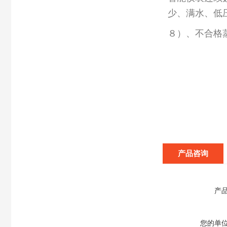
少、满水、低
８）、不合格
产品咨询
产
您的单