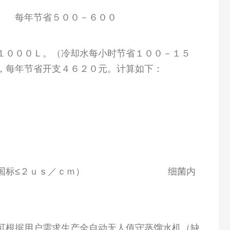
％ 每年节省５００－６００
元
１０００Ｌ。（冷却水每小时节省１００－１５
，每年节省开支４６２０元。计算如下：
以下，（国标≤２ｕｓ／ｃｍ） 细菌内
可根据用户需求生产全自动无人值守蒸馏水机（缺