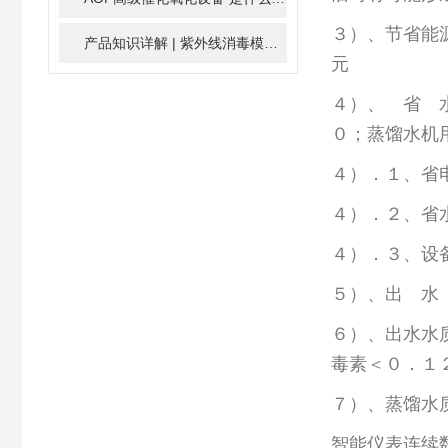
３）、节省能
产品知识详解 | 紫外线消毒模块
2024-01-16
４）、 省 
０；蒸馏水机
４）．１、省
４）．２、省
４）．３、设
５）、出 
６）、出水
毒素＜０．１
７）、蒸馏水
智能仪表连续