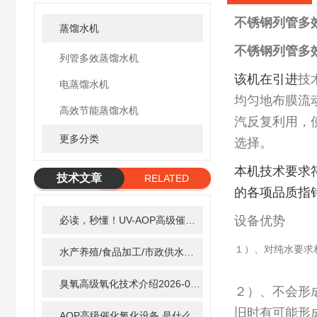
不锈钢列管多效
蒸馏水机
不锈钢列管多效
列管多效蒸馏水机
该机在引进
技
电蒸馏水机
均匀地布膜流
高效节能蒸馏水机
汽反复利用，
更多分类
选择。
本机技术要求
技术文章
RELATED
的各项品质指
ARTICLE
设备优势
必读，秒懂！UV-AOP高级催化氧化的核心作用机制详细拆解
１）、对纯水要求
水产养殖/食品加工/市政供水全适配：自清洗紫外线消毒器应用场景全解析
臭氧高级氧化技术介绍
2026-02-27
２）、不会形
旧时有可能形
AOP高级催化氧化设备 是什么？具体有那些应用？
2025-1