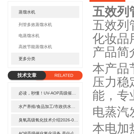
五效列
蒸馏水机
五效列
列管多效蒸馏水机
化妆品
电蒸馏水机
高效节能蒸馏水机
产品简
更多分类
本产品
技术文章
RELATED
压力稳
ARTICLE
能，专
必读，秒懂！UV-AOP高级催化氧化的核心作用机制详细拆解
2
水产养殖/食品加工/市政供水全适配：自清洗紫外线消毒器应用场景全解析
电蒸汽
臭氧高级氧化技术介绍
2026-02-27
本电加
AOP高级催化氧化设备 是什么？具体有那些应用？
2025-11-1