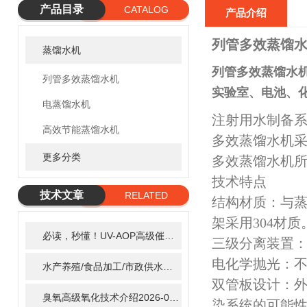
产品目录
CATALOG
产品介绍
列管多效蒸馏水
蒸馏水机
列管多效蒸馏水机
列管多效蒸馏水机
实验室、电池、
电蒸馏水机
注射用水制备系
高效节能蒸馏水机
多效蒸馏水机
更多分类
多效蒸馏水机所
技术特点
技术文章
RELATED
结构材质：与蒸
ARTICLE
架采用304材质
必读，秒懂！UV-AOP高级催化氧化的核心作用机制详细拆解
2
三级分离装置
电化学抛光：
水产养殖/食品加工/市政供水全适配：自清洗紫外线消毒器应用场景全解析
双管板设计：外
臭氧高级氧化技术介绍
2026-02-27
染系统的可能