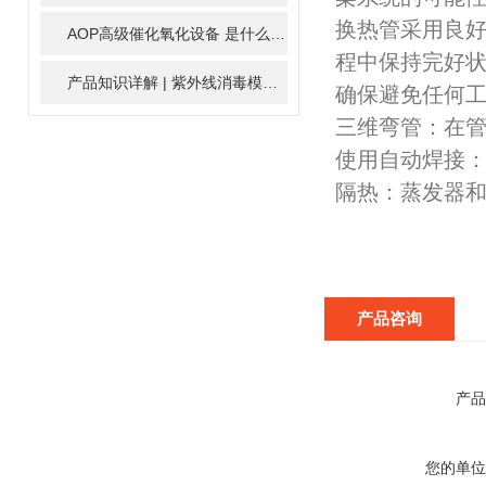
换热管采用良
AOP高级催化氧化设备 是什么？具体有那些应用？
2025-11-1
程中保持完好
产品知识详解 | 紫外线消毒模块
2024-01-16
确保避免任何
三维弯管：在
使用自动焊接
隔热：蒸发器
产品咨询
产品
您的单位