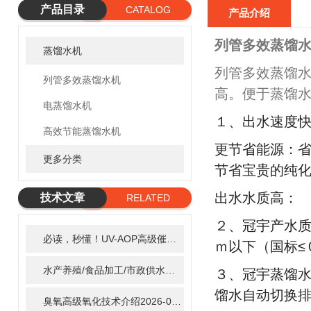
产品目录
CATALOG
产品介绍
列管多效蒸馏水
蒸馏水机
列管多效蒸馏水
列管多效蒸馏水机
高。便于蒸馏
电蒸馏水机
１、出水速度
高效节能蒸馏水机
更节省能源：
更多分类
节省宝贵的纯
出水水质高：
技术文章
RELATED
ARTICLE
２、冠宇产水质
必读，秒懂！UV-AOP高级催化氧化的核心作用机制详细拆解
2
ｍ以下（国标≤
水产养殖/食品加工/市政供水全适配：自清洗紫外线消毒器应用场景全解析
３、冠宇蒸馏
馏水自动切换
臭氧高级氧化技术介绍
2026-02-27