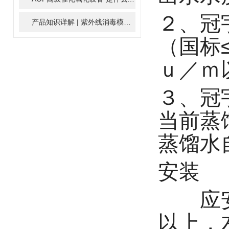
２、冠
产品知识详解 | 紫外线消毒模块
2024-01-16
（国标
ｕ／ｍ
３、冠
当前蒸
蒸馏水
安装
应安装
以上，