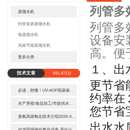
列管多效
蒸馏水机
列管多
列管多效蒸馏水机
电蒸馏水机
设备安
高效节能蒸馏水机
高。便
更多分类
１、出
技术文章
RELATED
更节省
ARTICLE
必读，秒懂！UV-AOP高级催化氧化的核心作用机制详细拆解
2
约率在
水产养殖/食品加工/市政供水全适配：自清洗紫外线消毒器应用场景全解析
您节省
臭氧高级氧化技术介绍
2026-02-27
出水水
AOP高级催化氧化设备 是什么？具体有那些应用？
2025-11-1