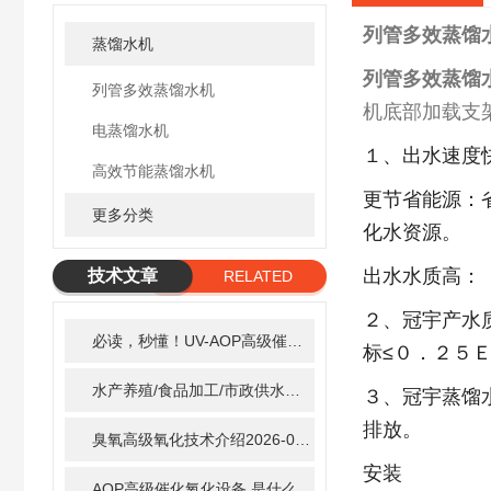
列管多效蒸馏
蒸馏水机
列管多效蒸馏
列管多效蒸馏水机
机底部加载支
电蒸馏水机
１、出水速度
高效节能蒸馏水机
更节省能源：
更多分类
化水资源。
出水水质高：
技术文章
RELATED
ARTICLE
２、冠宇产水
必读，秒懂！UV-AOP高级催化氧化的核心作用机制详细拆解
标≤０．２５
水产养殖/食品加工/市政供水全适配：自清洗紫外线消毒器应用场景全解析
３、冠宇蒸馏
排放。
臭氧高级氧化技术介绍
2026-02-27
安装
AOP高级催化氧化设备 是什么？具体有那些应用？
2025-1