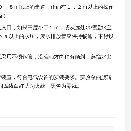
．８ｍ以上的走道，正面有１．２ｍ以上的操作
备）
吸入口，如果高度小于１ｍ，或从远处水槽送水至
ｐａ以上的水压，废水排放管应保持畅通，不得设
应采用不锈钢管，沿流动方向稍有倾斜，蒸馏水出
护装置，符合电气设备的安装要求。实验泵的旋转
相四线白红蓝为火线，黑色为零线。