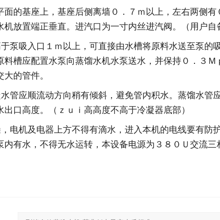
的基座上，基座后侧离墙０．７ｍ以上，左右两侧有０
水机放置端正垂直。进汽口为一寸内丝进汽阀。（用户自
高于泵吸入口１ｍ以上，可直接由水槽将原料水送至泵的
原料槽应配置水泵向蒸馏水机水泵送水，并保持０．３Ｍ
交大的管件。
凝水管应顺流动方向稍有倾斜，避免管内积水。蒸馏水管
水出口高度。（ｚｕｉ高高度不高于冷凝器底部）
燥，电机及电器上方不得有滴水，进入本机的电线要有防
泵内有水，不得无水运转，本设备电源为３８０Ｕ交流三