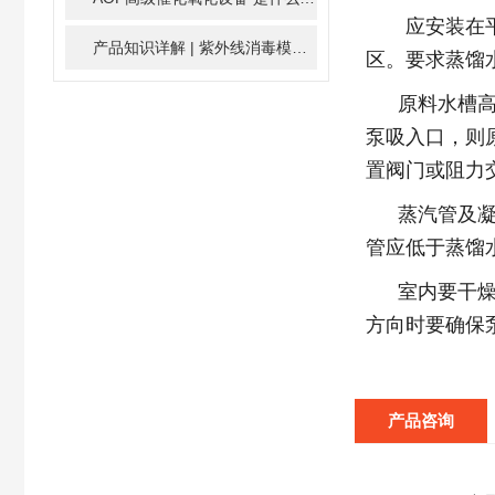
应安装在平面
产品知识详解 | 紫外线消毒模块
2024-01-16
区。要求蒸馏
原料水槽
泵吸入口，则
置阀门或阻力
蒸汽管及
管应低于蒸馏
室内要干
方向时要确保
产品咨询