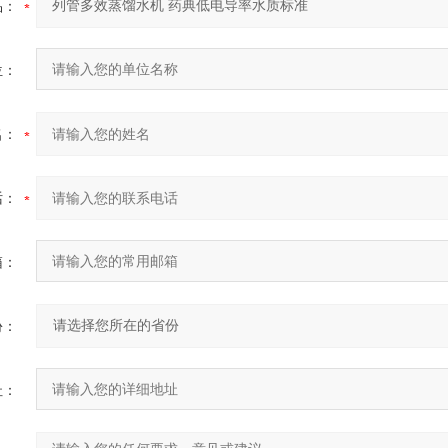
品：
位：
名：
话：
箱：
份：
址：