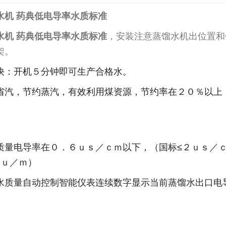
水机 药典低电导率水质标准
水机 药典低电导率水质标准
，安装注意蒸馏水机出位置和
架。
快：开机５分钟即可生产合格水。
省汽，节约蒸汽，有效利用煤资源，节约率在２０％以上
质量电导率在０．６ｕｓ／ｃｍ以下，（国标≤２ｕｓ／
2026-07-03
Ｅｕ／ｍ）
2026-06-26
水质量自动控制智能仪表连续数字显示当前蒸馏水出口电
1-17